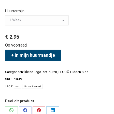
Wissen
Huurtermijn
€
2.95
Op voorraad
+ In mijn huurmandje
Categorieën:
kleine_lego_set_huren
,
LEGO® Hidden Side
SKU:
70419
Tags:
set
Uit de handel
Deel dit product
Deel
Deel
Deel
Deel