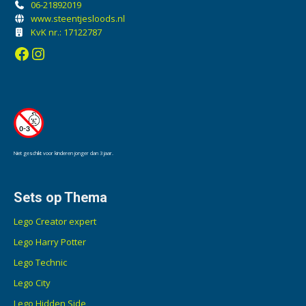
06-21892019
www.steentjesloods.nl
KvK nr.: 17122787
Facebook
Instagram
Niet geschikt voor kinderen jonger dan 3 jaar.
Sets op Thema
Lego Creator expert
Lego Harry Potter
Lego Technic
Lego City
Lego Hidden Side