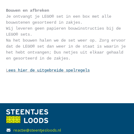
Bouwen en afbreken
Je ontvangt je LEGO® set in een box met alle 
bouwstenen gesorteerd in zakjes.

Wij leveren geen papieren bouwinstructies bij de 
LEGO® sets. 

Na het bouwen halen we de set weer op. Zorg ervoor 
dat de LEGO® set dan weer in de staat is waarin je 
het hebt ontvangen; Dus netjes uit elkaar gehaald 
en gesorteerd in de zakjes.

L
ees hier de uitgebreide spelregels
reactie@steentjesloods.nl