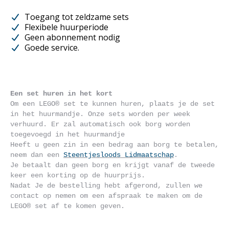
worden
Toegang tot zeldzame sets
op
Flexibele huurperiode
de
Geen abonnement nodig
Goede service.
productpagina
Een set huren in het kort
Om een LEGO® set te kunnen huren, plaats je de set 
in het huurmandje. Onze sets worden per week 
verhuurd. Er zal automatisch ook borg worden 
toegevoegd in het huurmandje
Heeft u geen zin in een bedrag aan borg te betalen, 
neem dan een 
Steentjesloods Lidmaatschap
. 
Je betaalt dan geen borg en krijgt vanaf de tweede 
keer een korting op de huurprijs.
Nadat Je de bestelling hebt afgerond, zullen we 
contact op nemen om een afspraak te maken om de 
LEGO® set af te komen geven.