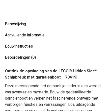
op
op
op
op
WhatsApp
Facebook
Pinterest
LinkedIn
Beschrijving
Aanvullende informatie
Bouwinstructies
Beoordelingen (0)
Ontdek de opwinding van de LEGO® Hidden Side™
Schipbreuk met garnalenboot – 70419!
Deze meeslepende set dompelt je onder in een wereld
van avontuur en mysterie. Bouw de gedetailleerde
garnalenboot en verken het fascinerende ontwerp met
verborgen functies en verrassingen. Los uitdagende
mysteries op en onthul de verborgen aanwijzingen.