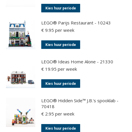
Dit
Kies huur periode
product
heeft
LEGO® Parijs Restaurant - 10243
meerdere
€
9.95
per week
variaties.
Dit
Deze
Kies huur periode
product
optie
heeft
kan
LEGO® Ideas Home Alone - 21330
meerdere
gekozen
€
19.95
per week
variaties.
worden
Deze
op
Dit
Kies huur periode
optie
de
product
kan
productpagina
heeft
LEGO® Hidden Side™ J.B.'s spooklab -
gekozen
meerdere
70418
worden
variaties.
€
2.95
per week
op
Deze
de
optie
Dit
Kies huur periode