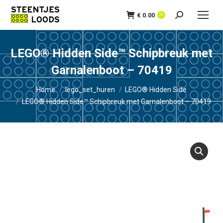
€
0.00
Zoeken:
0
LEGO® Hidden Side™ Schipbreuk met
Garnalenboot – 70419
Je bent hier:
Home
lego_set_huren
LEGO® Hidden Side
LEGO® Hidden Side™ Schipbreuk met Garnalenboot – 70419