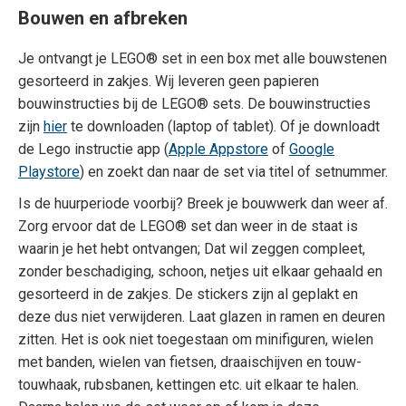
Bouwen en afbreken
Je ontvangt je LEGO® set in een box met alle bouwstenen
gesorteerd in zakjes. Wij leveren geen papieren
bouwinstructies bij de LEGO® sets. De bouwinstructies
zijn
hier
te downloaden (laptop of tablet). Of je downloadt
de Lego instructie app (
Apple Appstore
of
Google
Playstore
) en zoekt dan naar de set via titel of setnummer.
Is de huurperiode voorbij? Breek je bouwwerk dan weer af.
Zorg ervoor dat de LEGO® set dan weer in de staat is
waarin je het hebt ontvangen; Dat wil zeggen compleet,
zonder beschadiging, schoon, netjes uit elkaar gehaald en
gesorteerd in de zakjes. De stickers zijn al geplakt en
deze dus niet verwijderen. Laat glazen in ramen en deuren
zitten. Het is ook niet toegestaan om minifiguren, wielen
met banden, wielen van fietsen, draaischijven en touw-
touwhaak, rubsbanen, kettingen etc. uit elkaar te halen.