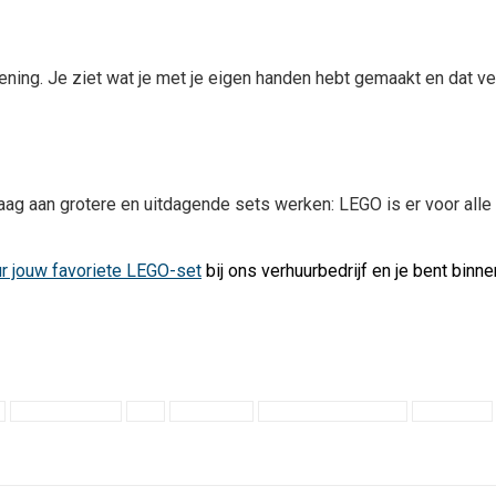
ning. Je ziet wat je met je eigen handen hebt gemaakt en dat ver
 aan grotere en uitdagende sets werken: LEGO is er voor alle le
r jouw favoriete LEGO-set
bij ons verhuurbedrijf en je bent binn
Categorie:
informatief
1 maart 2023
Familieactiviteiten
lego
LEGO huren
LEGO voor volwassenen
Mindfulness