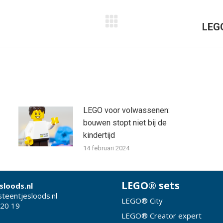
LEGO
Volgend
bericht
LEGO voor volwassenen:
bouwen stopt niet bij de
kindertijd
14 februari 2024
LEGO® sets
sloods.nl
teentjesloods.nl
LEGO® City
 20 19
LEGO® Creator expert