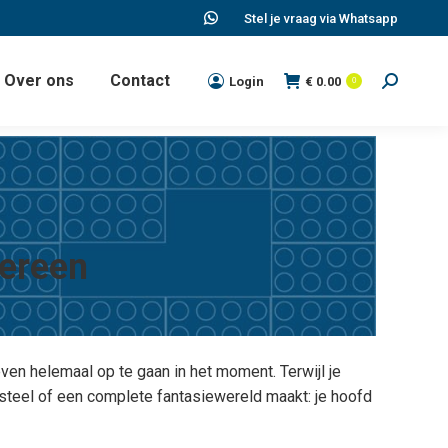
Stel je vraag via Whatsapp
WhatsApp
page
Over ons
Contact
opens
Login
€
0.00
Zoeken:
0
in
new
window
dereen
ven helemaal op te gaan in het moment. Terwijl je
asteel of een complete fantasiewereld maakt: je hoofd