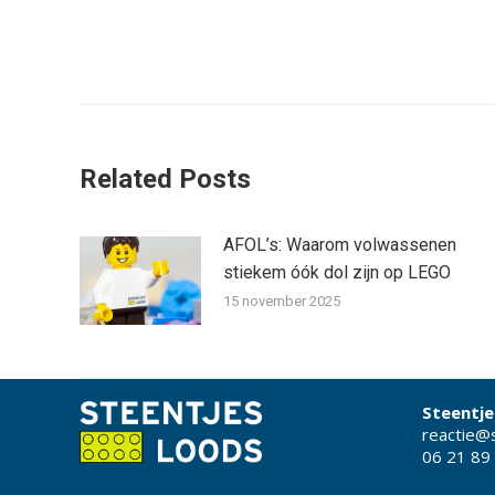
Bericht
navigatie
Related Posts
AFOL’s: Waarom volwassenen
stiekem óók dol zijn op LEGO
15 november 2025
Steentje
reactie@s
06 21 89