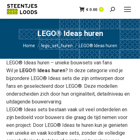
€
0.00
Zoeken:
0
LEGO® Ideas huren
Je bent hier:
Home
lego_set_huren
LEGO® Ideas huren
LEGO® Ideas huren – unieke bouwsets van fans
Wil je
LEGO® Ideas huren
? In deze categorie vind je
bijzondere LEGO® Ideas sets die zijn ontworpen door
fans en geselecteerd door LEGO®. Deze modellen
onderscheiden zich door hun originaliteit, detailniveau en
uitdagende bouwervaring.
LEGO® Ideas sets bestaan vaak uit veel onderdelen en
zijn bedoeld voor bouwers die graag de tijd nemen voor
een project. Door LEGO® Ideas te huren kun je genieten
van unieke en vaak kostbare sets, zonder de volledige