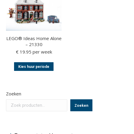
LEGO® Ideas Home Alone
– 21330
€
19.95
per week
Dit
Kies huur periode
product
heeft
meerdere
variaties.
Zoeken
Deze
optie
Zoeken
kan
gekozen
worden
op
de