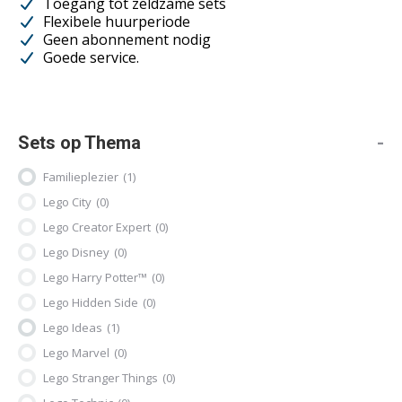
Toegang tot zeldzame sets
productpagina
Flexibele huurperiode
Geen abonnement nodig
Goede service.
Sets op Thema
-
Familieplezier
(1)
Lego City
(0)
Lego Creator Expert
(0)
Lego Disney
(0)
Lego Harry Potter™
(0)
Lego Hidden Side
(0)
Lego Ideas
(1)
Lego Marvel
(0)
Lego Stranger Things
(0)