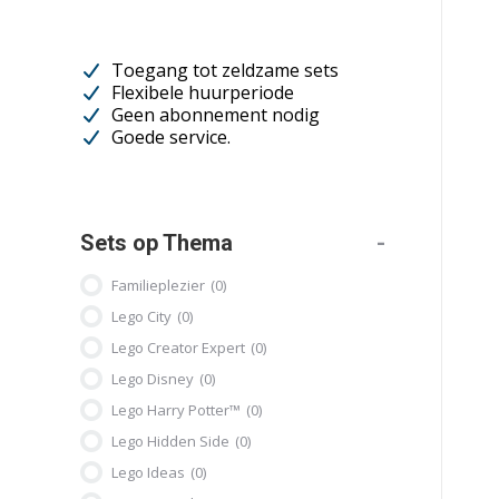
Toegang tot zeldzame sets
Flexibele huurperiode
Geen abonnement nodig
Goede service.
Sets op Thema
-
Familieplezier
(0)
Lego City
(0)
Lego Creator Expert
(0)
Lego Disney
(0)
Lego Harry Potter™
(0)
Lego Hidden Side
(0)
Lego Ideas
(0)