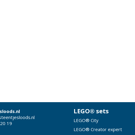
LEGO® sets
sloods.nl
teentjesloods.nl
LEGO® City
 20 19
LEGO® Creator expert