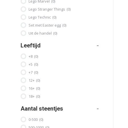
Lego Marvel
(0)
Lego Stranger Things
(0)
Lego Technic
(0)
Set met Easter egg
(0)
Uit de handel
(0)
Leeftijd
-
+8
(0)
+5
(0)
+7
(0)
12+
(0)
16+
(0)
18+
(0)
Aantal steentjes
-
0-500
(0)
500-1000
(0)