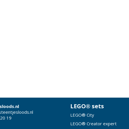
LEGO® sets
sloods.nl
teentjesloods.nl
LEGO® City
 20 19
LEGO® Creator expert