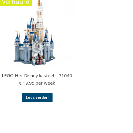
Verhuurd
LEGO Het Disney kasteel – 71040
€
19.95
per week
Dit
Lees verder!
product
heeft
meerdere
variaties.
Deze
optie