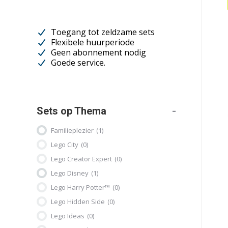
Toegang tot zeldzame sets
Flexibele huurperiode
Geen abonnement nodig
Goede service.
Sets op Thema
-
Familieplezier
(1)
Lego City
(0)
Lego Creator Expert
(0)
Lego Disney
(1)
Lego Harry Potter™
(0)
Lego Hidden Side
(0)
Lego Ideas
(0)