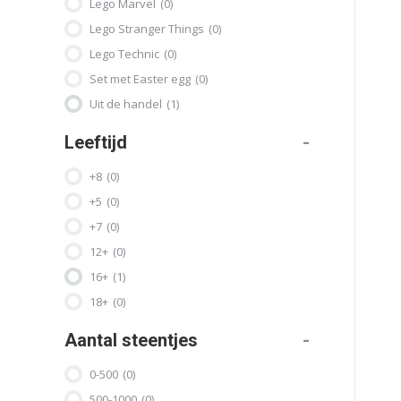
Lego Marvel
(0)
Lego Stranger Things
(0)
Lego Technic
(0)
Set met Easter egg
(0)
Uit de handel
(1)
Leeftijd
-
+8
(0)
+5
(0)
+7
(0)
12+
(0)
16+
(1)
18+
(0)
Aantal steentjes
-
0-500
(0)
500-1000
(0)