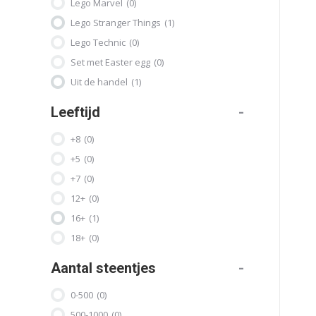
Lego Marvel
(0)
Lego Stranger Things
(1)
Lego Technic
(0)
Set met Easter egg
(0)
Uit de handel
(1)
Leeftijd
-
+8
(0)
+5
(0)
+7
(0)
12+
(0)
16+
(1)
18+
(0)
Aantal steentjes
-
0-500
(0)
500-1000
(0)