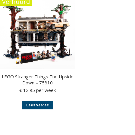
Verhuurd
LEGO Stranger Things The Upside
Down – 75810
€
12.95
per week
Dit
Lees verder!
product
heeft
meerdere
variaties.
Deze