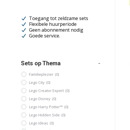
Toegang tot zeldzame sets
Flexibele huurperiode
Geen abonnement nodig
Goede service.
Sets op Thema
-
Familieplezier
(0)
Lego City
(0)
Lego Creator Expert
(0)
Lego Disney
(0)
Lego Harry Potter™
(0)
Lego Hidden Side
(0)
Lego Ideas
(0)