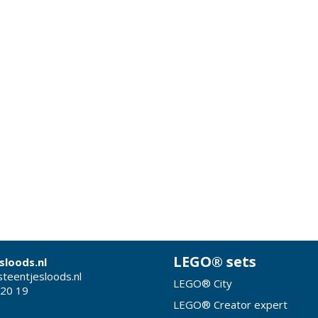
LEGO® sets
sloods.nl
teentjesloods.nl
LEGO® City
 20 19
LEGO® Creator expert