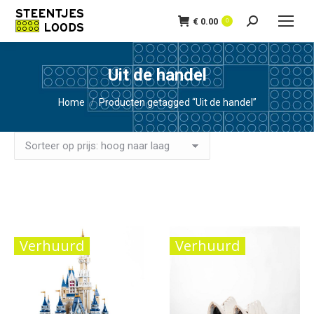
€
0.00
Zoeken:
0
Uit de handel
Je bent hier:
Home
Producten getagged “Uit de handel”
Gesorteerd
Toont alle 15 resultaten
op
prijs:
hoog
Verhuurd
Verhuurd
naar
laag