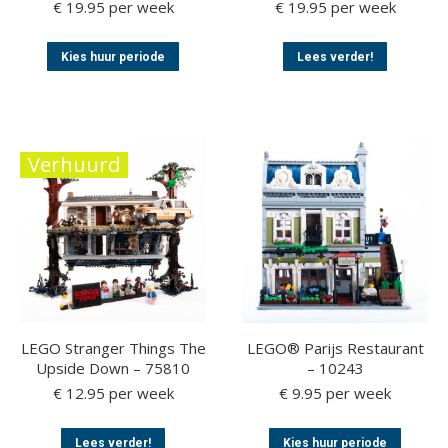
€
19.95
per week
€
19.95
per week
Dit
Dit
Kies huur periode
Lees verder!
product
product
heeft
heeft
meerdere
meerder
variaties.
variaties.
Deze
Deze
Verhuurd
optie
optie
kan
kan
gekozen
gekozen
worden
worden
op
op
de
de
productpagina
productp
LEGO Stranger Things The
LEGO® Parijs Restaurant
Upside Down – 75810
– 10243
€
12.95
per week
€
9.95
per week
Dit
Dit
Lees verder!
Kies huur periode