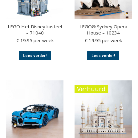
LEGO Het Disney kasteel
LEGO® Sydney Opera
– 71040
House – 10234
€
19.95
per week
€
19.95
per week
Dit
Dit
Lees verder!
Lees verder!
product
product
heeft
heeft
meerdere
meerder
variaties.
variaties.
Deze
Deze
Verhuurd
optie
optie
kan
kan
gekozen
gekozen
worden
worden
op
op
de
de
productpagina
productp