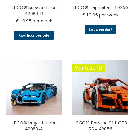
LEGO® bugatti chiron
LEGO® Taj-mahal – 10256
42083-B
€
19.95
per week
€
19.95
per week
Dit
Lees verder!
Dit
product
Kies huur periode
product
heeft
heeft
meerder
meerdere
variaties.
variaties.
Deze
Deze
optie
Verhuurd
optie
kan
kan
gekozen
gekozen
worden
worden
op
op
de
de
productp
productpagina
LEGO® bugatti chiron
LEGO® Porsche 911 GT3
42083-A
RS – 42056