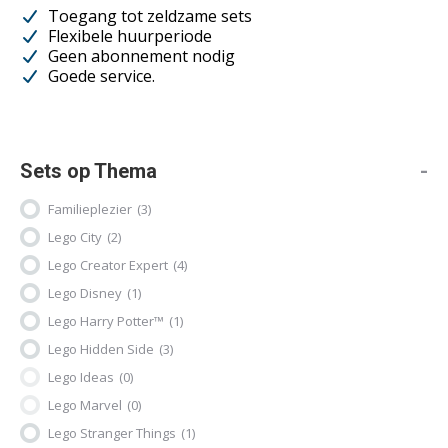
de
Toegang tot zeldzame sets
productpagina
Flexibele huurperiode
Geen abonnement nodig
Goede service.
Sets op Thema
-
Familieplezier
(3)
Lego City
(2)
Lego Creator Expert
(4)
Lego Disney
(1)
Lego Harry Potter™
(1)
Lego Hidden Side
(3)
Lego Ideas
(0)
Lego Marvel
(0)
Lego Stranger Things
(1)